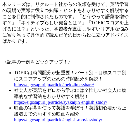
本シリーズは、リクルート社からの依頼を受けて、英語学習
の現場で実際に役立つ知識・ヒントをわかりやすく解説する
ことを目的に制作されたものです。「どうやって語彙を増や
す？」「ネイティブらしい発音とは？」「TOEICスコアを上
げるには？」といった、学習者が直面しやすいリアルな悩み
に寄り添って具体的で読んだその日から役に立つアドバイス
ばかりです。
〈記事の一例をピックアップ！〉
TOEICは時間配分が超重要！パート別・目標スコア別
にスコアアップのための時間配分を解説！
https://eigosapuri.jp/article/toeic-time-share/
社会人が英語をゼロから学ぶには？忙しい社会人に効
率的な学習法をわかりやすく解説！
https://eigosapuri.jp/article/syakaijin-english-study/
映画の字幕を使って英語を学ぼう！英語初心者から上
級者までのおすすめ映画を紹介
https://eigosapuri.jp/article/english-movie-study/