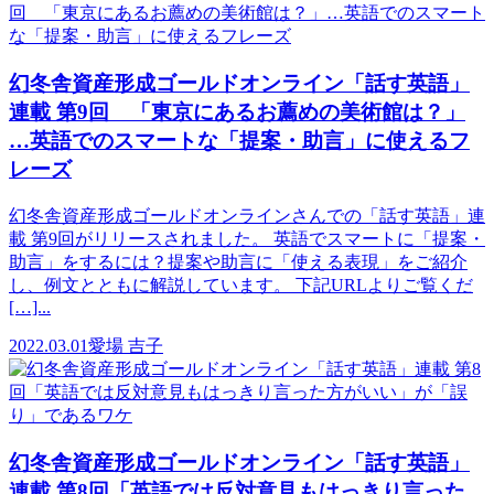
幻冬舎資産形成ゴールドオンライン「話す英語」
連載 第9回 「東京にあるお薦めの美術館は？」
…英語でのスマートな「提案・助言」に使えるフ
レーズ
幻冬舎資産形成ゴールドオンラインさんでの「話す英語」連
載 第9回がリリースされました。 英語でスマートに「提案・
助言」をするには？提案や助言に「使える表現」をご紹介
し、例文とともに解説しています。 下記URLよりご覧くだ
[…]...
2022.03.01
愛場 吉子
幻冬舎資産形成ゴールドオンライン「話す英語」
連載 第8回「英語では反対意見もはっきり言った