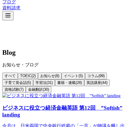
ブログ
資料請求
Blog
お知らせ・ブログ
すべて
TOEIC
(
2
)
お知らせ
(
8
)
イベント
(
5
)
コラム
(
99
)
子育て英会話
(
5
)
学習法
(
31
)
書籍・連載
(
28
)
英語講座
(
44
)
資格試験
(
7
)
金融翻訳
(
30
)
ビジネスに役立つ経済金融英語 第12回 ”Softish”
landing
今月は、日米両国で中央銀行総裁の「一言」が物議を醸し出