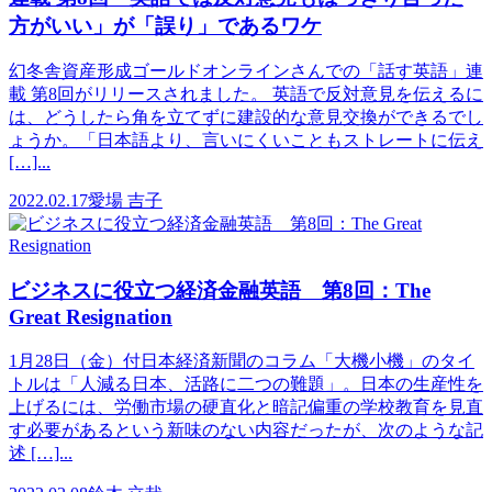
方がいい」が「誤り」であるワケ
幻冬舎資産形成ゴールドオンラインさんでの「話す英語」連
載 第8回がリリースされました。 英語で反対意見を伝えるに
は、どうしたら角を立てずに建設的な意見交換ができるでし
ょうか。「日本語より、言いにくいこともストレートに伝え
[…]...
2022.02.17
愛場 吉子
ビジネスに役立つ経済金融英語 第8回：The
Great Resignation
1月28日（金）付日本経済新聞のコラム「大機小機」のタイ
トルは「人減る日本、活路に二つの難題」。日本の生産性を
上げるには、労働市場の硬直化と暗記偏重の学校教育を見直
す必要があるという新味のない内容だったが、次のような記
述 […]...