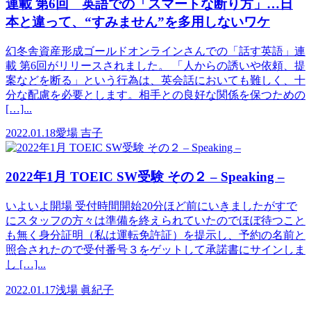
連載 第6回 英語での「スマートな断り方」…日
本と違って、“すみません”を多用しないワケ
幻冬舎資産形成ゴールドオンラインさんでの「話す英語」連
載 第6回がリリースされました。 「人からの誘いや依頼、提
案などを断る」という行為は、英会話においても難しく、十
分な配慮を必要とします。相手との良好な関係を保つための
[…]...
2022.01.18
愛場 吉子
2022年1月 TOEIC SW受験 その２ – Speaking –
いよいよ開場 受付時間開始20分ほど前にいきましたがすで
にスタッフの方々は準備を終えられていたのでほぼ待つこと
も無く身分証明（私は運転免許証）を提示し、予約の名前と
照合されたので受付番号３をゲットして承諾書にサインしま
し […]...
2022.01.17
浅場 眞紀子