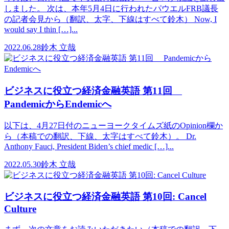
しました。 次は、本年5月4日に行われたパウエルFRB議長
の記者会見から（翻訳、太字、下線はすべて鈴木） Now, I
would say I thin […]...
2022.06.28
鈴木 立哉
ビジネスに役立つ経済金融英語 第11回
PandemicからEndemicへ
以下は、4月27日付のニューヨークタイムズ紙のOpinion欄か
ら（本稿での翻訳、下線、太字はすべて鈴木）。 Dr.
Anthony Fauci, President Biden’s chief medic […]...
2022.05.30
鈴木 立哉
ビジネスに役立つ経済金融英語 第10回: Cancel
Culture