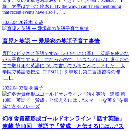
まず、次の文章をお読みいただきたい（本稿での翻訳、下
線、太字はすべて鈴木） By the way, I can’t help mentioning
that recent events have also […]...
2022.04.20
鈴木 立哉
育児と英語 ー 愛場家の英語子育て事情
専門はビジネス英語ですが、2019年に出産し、英語を使いな
がら子育てするようになったので、いつもとは少し違うおや
こで取り組む英語について書いてみることにしました。 大
学院で英語教授法（TESOL）を専攻し第二言語習得の理
[…]...
2022.04.03
愛場 吉子
幻冬舎資産形成ゴールドオンライン「話す英語」
連載 第10回 英語で「賛成」と伝えるには…“ス