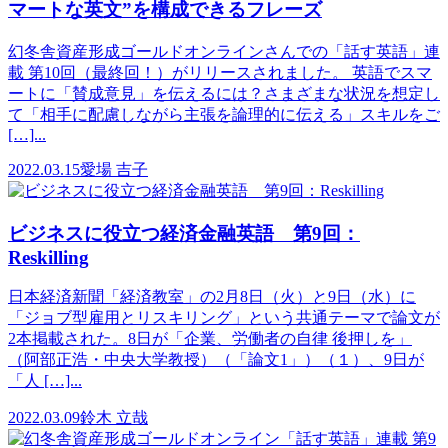
マートな英文”を構成できるフレーズ
幻冬舎資産形成ゴールドオンラインさんでの「話す英語」連
載 第10回（最終回！）がリリースされました。 英語でスマ
ートに「賛成意見」を伝えるには？さまざまな状況を想定し
て「相手に配慮しながら主張を論理的に伝える」スキルをご
[…]...
2022.03.15
愛場 吉子
ビジネスに役立つ経済金融英語 第9回：
Reskilling
日本経済新聞「経済教室」の2月8日（火）と9日（水）に
「ジョブ型雇用とリスキリング」という共通テーマで論文が
2本掲載された。8日が「企業、労働者の自律 後押しを」
（阿部正浩・中央大学教授）（「論文1」）（１）、9日が
「人 […]...
2022.03.09
鈴木 立哉