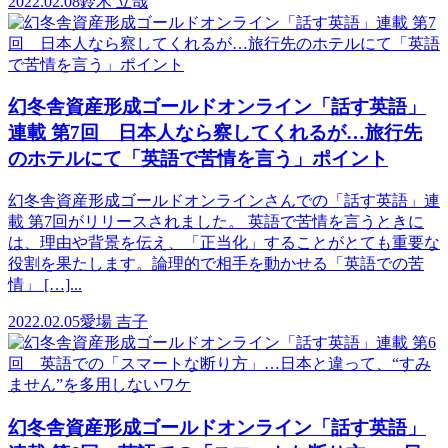
2022.02.08
鈴木 立哉
幻冬舎資産形成ゴールドオンライン「話す英語」
連載 第7回 日本人なら察してくれるが…旅行先
のホテルにて「英語で苦情を言う」ポイント
幻冬舎資産形成ゴールドオンラインさんでの「話す英語」連
載 第7回がリリースされました。 英語で苦情を言うときに
は、理由や背景を伝え、「正当化」することがとても重要な
役割を果たします。論理的で相手を動かせる「英語での苦
情」 […]...
2022.02.05
愛場 吉子
幻冬舎資産形成ゴールドオンライン「話す英語」